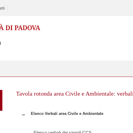
tti
Skip
to
Tavola rotonda area Civile e Ambientale: verbal
content
Elenco Verbali area Civile e Ambientale
Elenco verbali dei singoli CCS