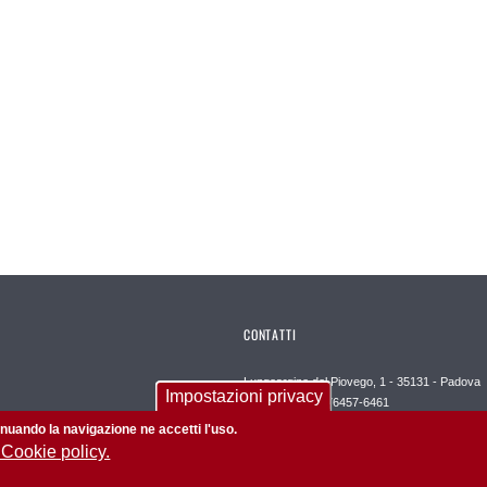
CONTATTI
Lungoargine del Piovego, 1 - 35131 - Padova
Impostazioni privacy
Tel. +39-049-8276457-6461
Email
ingegneria@unipd.it
tinuando la navigazione ne accetti l'uso.
 Cookie policy.