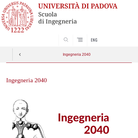
SEARCH
ENG
Ingegneria 2040
Skip
to
Ingegneria 2040
content