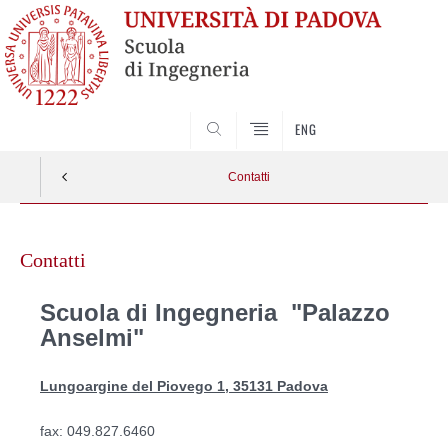
SEARCH
ENG
Contatti
Skip
to
Contatti
content
Scuola di Ingegneria "Palazzo
Anselmi"
Lungoargine del Piovego 1, 35131 Padova
fax: 049.827.6460