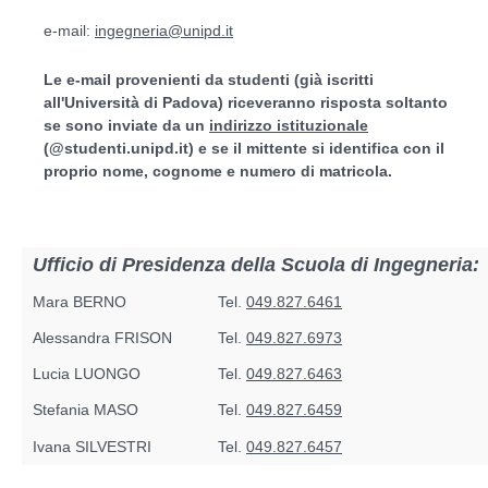
e-mail:
ingegneria@unipd.it
Le e-mail provenienti da studenti (già iscritti
all'Università di Padova) riceveranno risposta soltanto
se sono inviate da un
indirizzo istituzionale
(@studenti.unipd.it) e se il mittente si identifica con il
proprio nome, cognome e numero di matricola.
Ufficio di Presidenza della Scuola di Ingegneria:
Mara BERNO
Tel.
049.827.6461
Alessandra FRISON
Tel.
049.827.6973
Lucia LUONGO
Tel.
049.827.6463
Stefania MASO
Tel.
049.827.6459
Ivana SILVESTRI
Tel.
049.827.6457