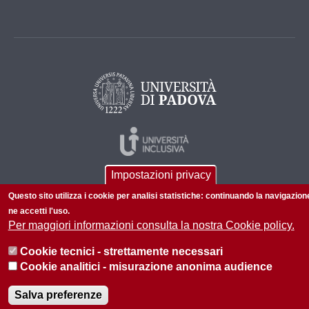
Impostazioni privacy
Questo sito utilizza i cookie per analisi statistiche: continuando la navigazion
ne accetti l'uso.
Per maggiori informazioni consulta la nostra Cookie policy.
© 2026 Università di Padova - Tutti i diritti riservati
Cookie tecnici - strettamente necessari
P.I. 00742430283 C.F. 80006480281
Cookie analitici - misurazione anonima audience
Privacy policy
Salva preferenze