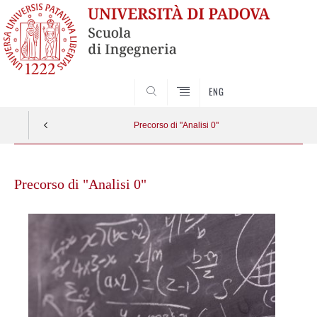
SEARCH
ENG
Precorso di "Analisi 0"
Skip
to
Precorso di "Analisi 0"
content