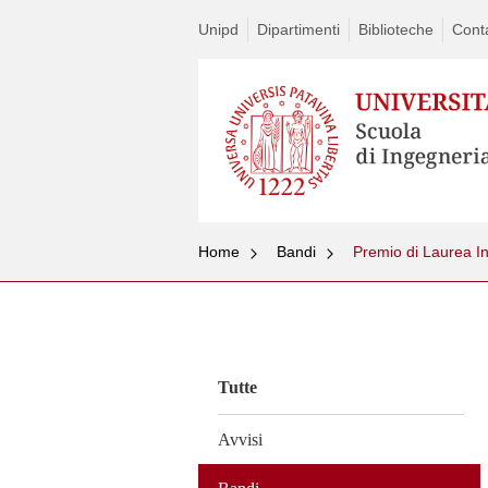
Unipd
Dipartimenti
Biblioteche
Conta
Home
Bandi
Premio di Laurea I
Vai
al
contenuto
Tutte
Avvisi