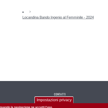
Locandina Bando Ingenio al Femminile - 2024
CONTATTI
Impostazioni privacy
Lungoargine del Piovego, 1 - 35131 - Padova
tinuando la navigazione ne accetti l'uso.