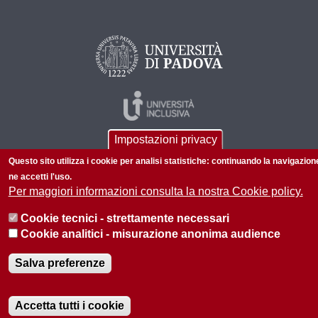
Impostazioni privacy
Questo sito utilizza i cookie per analisi statistiche: continuando la navigazion
ne accetti l'uso.
Per maggiori informazioni consulta la nostra Cookie policy.
© 2026 Università di Padova - Tutti i diritti riservati
Cookie tecnici - strettamente necessari
P.I. 00742430283 C.F. 80006480281
Cookie analitici - misurazione anonima audience
Privacy policy
Salva preferenze
Accetta tutti i cookie