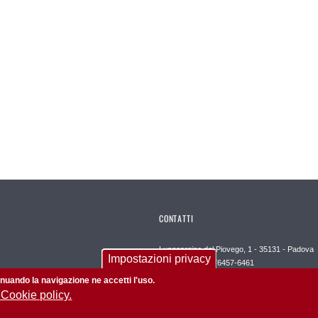
CONTATTI
Lungoargine del Piovego, 1 - 35131 - Padova
Impostazioni privacy
Tel. +39-049-8276457-6461
Email
ingegneria@unipd.it
tinuando la navigazione ne accetti l'uso.
 Cookie policy.