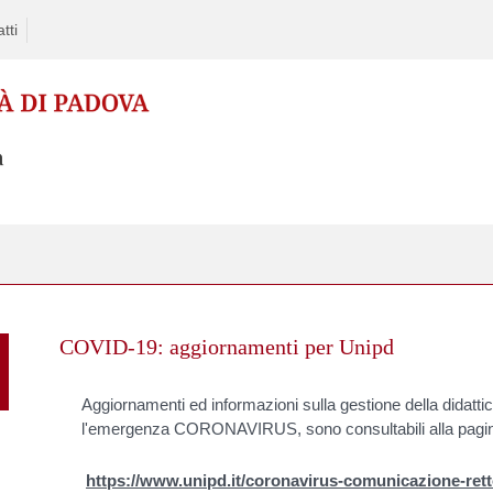
tti
Skip
to
COVID-19: aggiornamenti per Unipd
content
Aggiornamenti ed informazioni sulla gestione della didatti
l'emergenza CORONAVIRUS, sono consultabili alla pagin
https://www.unipd.it/coronavirus-comunicazione-ret