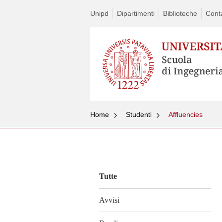
Unipd
Dipartimenti
Biblioteche
Conta
Home
Studenti
Affluencies
Vai
al
contenuto
Tutte
Avvisi