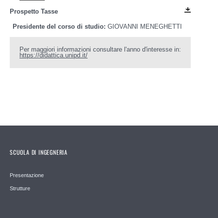
Prospetto Tasse
Dopo la laurea
Presidente del corso di studio:
GIOVANNI MENEGHETTI
Progetti
Per maggiori informazioni consultare l'anno d'interesse in:
https://didattica.unipd.it/
SCUOLA DI INGEGNERIA
Presentazione
Strutture