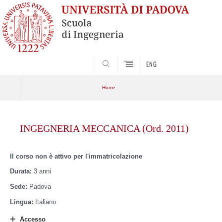
SEARCH
ENG
Home
Skip
Home
Scuola
to
INGEGNERIA MECCANICA (Ord. 2011)
content
Apri menu
Didattica
Il corso non è attivo per l'immatricolazione
Servizi
Durata:
3 anni
Sede:
Padova
Futuri studenti
Lingua:
Italiano
Studenti iscritti
Accesso