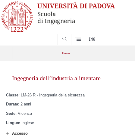
SEARCH
ENG
Home
Skip
Home
Scuola
to
Ingegneria dell’industria alimentare
content
Apri menu
Didattica
Classe:
LM-26 R - Ingegneria della sicurezza
Servizi
Durata:
2 anni
Sede:
Vicenza
Futuri studenti
Lingua:
Inglese
Studenti iscritti
Accesso