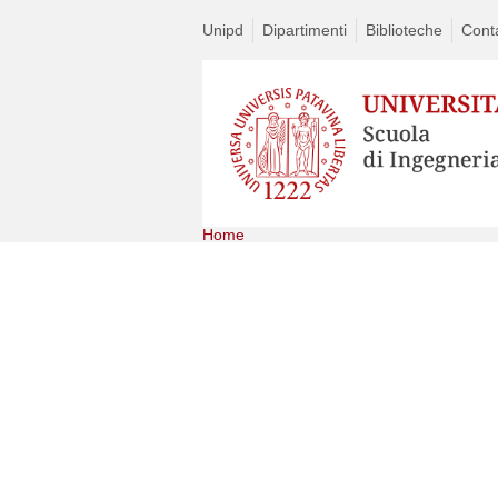
Unipd
Dipartimenti
Biblioteche
Conta
Home
Skip
to
content