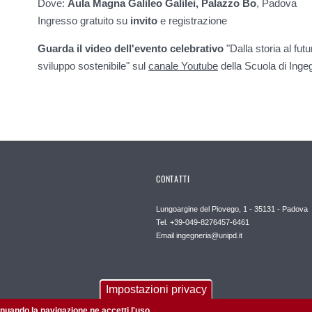
Dove:
Aula Magna Galileo Galilei, Palazzo Bo
, Padova
Ingresso gratuito su
invito
e registrazione
Guarda il video dell'evento celebrativo
"Dalla storia al fut
sviluppo sostenibile"
sul
canale Youtube
della Scuola di Inge
CONTATTI
Lungoargine del Piovego, 1 - 35131 - Padova
Tel. +39-049-8276457-6461
Email
ingegneria@unipd.it
Impostazioni privacy
tinuando la navigazione ne accetti l'uso.