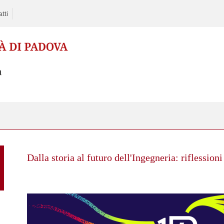
tti
Skip
to
Dalla storia al futuro dell'Ingegneria: riflession
content