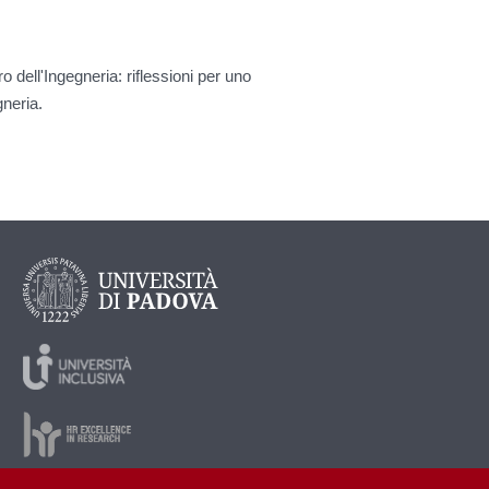
uro dell'Ingegneria: riflessioni per uno
gneria.